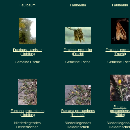
Faulbaum
Faulbaum
Faulbaum
Fraxinus excelsior
Fraxinus excelsior
Fraxinus excels
(Habitus)
(Frucht)
(Frucht)
Gemeine Esche
Gemeine Esche
Gemeine Esc
Fumana
Fumana procumbens
Fumana procumbens
procumbens
(Habitus)
(Habitus)
(Blüte)
Niederliegendes
Niederliegendes
Niederliegend
Heideröschen
Heideröschen
Heiderösche