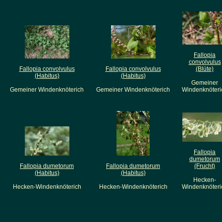
Fallopia
convolvulus
Fallopia convolvulus
Fallopia convolvulus
(Blüte)
(Habitus)
(Habitus)
Gemeiner
Gemeiner Windenknöterich
Gemeiner Windenknöterich
Windenknöteri
Fallopia
dumetorum
Fallopia dumetorum
Fallopia dumetorum
(Frucht)
(Habitus)
(Habitus)
Hecken-
Hecken-Windenknöterich
Hecken-Windenknöterich
Windenknöteri