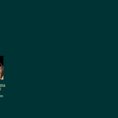
pina
)
lm