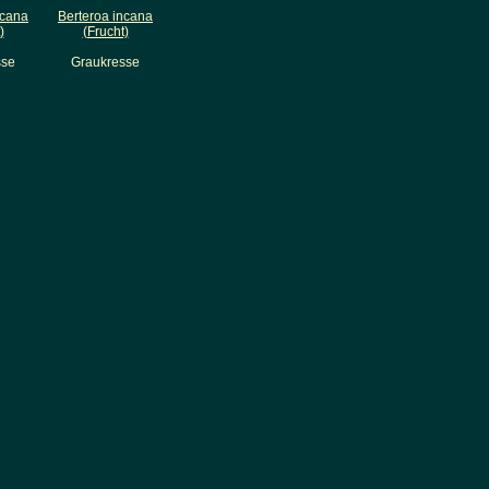
ncana
Berteroa incana
)
(Frucht)
sse
Graukresse