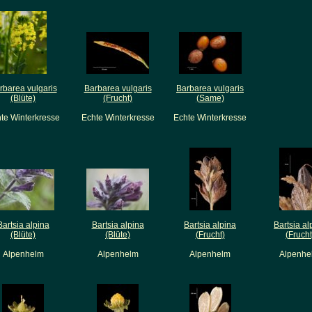
rbarea vulgaris
Barbarea vulgaris
Barbarea vulgaris
(Blüte)
(Frucht)
(Same)
te Winterkresse
Echte Winterkresse
Echte Winterkresse
Bartsia alpina
Bartsia alpina
Bartsia alpina
Bartsia al
(Blüte)
(Blüte)
(Frucht)
(Frucht
Alpenhelm
Alpenhelm
Alpenhelm
Alpenhe