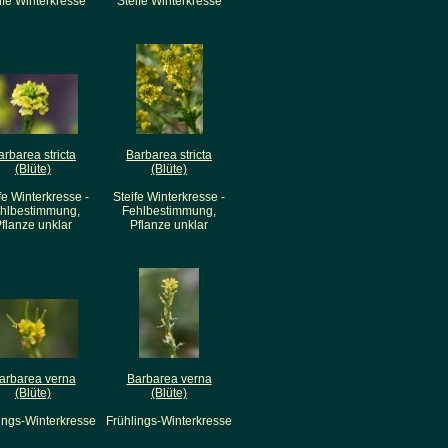
ife Winterkresse
Steife Winterkresse
arbarea stricta
Barbarea stricta
(Blüte)
(Blüte)
fe Winterkresse -
Steife Winterkresse -
hlbestimmung,
Fehlbestimmung,
flanze unklar
Pflanze unklar
arbarea verna
Barbarea verna
(Blüte)
(Blüte)
ings-Winterkresse
Frühlings-Winterkresse