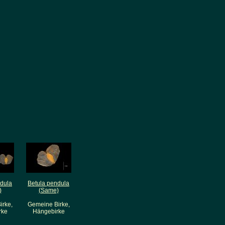
ndula
Betula pendula
)
(Same)
irke,
Gemeine Birke,
rke
Hängebirke