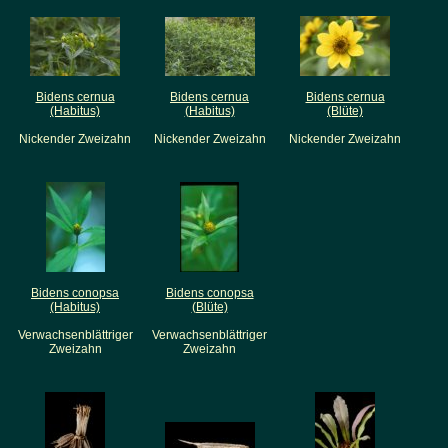
Bidens cernua
Bidens cernua
Bidens cernua
(Habitus)
(Habitus)
(Blüte)
Nickender Zweizahn
Nickender Zweizahn
Nickender Zweizahn
Bidens conopsa
Bidens conopsa
(Habitus)
(Blüte)
Verwachsenblättriger
Verwachsenblättriger
Zweizahn
Zweizahn