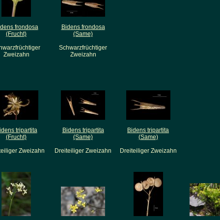
idens frondosa
Bidens frondosa
(Frucht)
(Same)
hwarzfrüchtiger
Schwarzfrüchtiger
Zweizahn
Zweizahn
idens tripartita
Bidens tripartita
Bidens tripartita
(Frucht)
(Same)
(Same)
teiliger Zweizahn
Dreiteiliger Zweizahn
Dreiteiliger Zweizahn