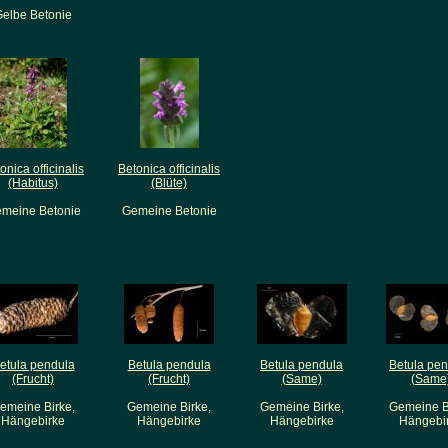
elbe Betonie
onica officinalis
Betonica officinalis
(Habitus)
(Blüte)
meine Betonie
Gemeine Betonie
etula pendula
Betula pendula
Betula pendula
Betula pe
(Frucht)
(Frucht)
(Same)
(Same
emeine Birke,
Gemeine Birke,
Gemeine Birke,
Gemeine B
Hängebirke
Hängebirke
Hängebirke
Hängebi