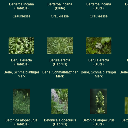
Berteroa incana
Berteroa incana
Berteroa incana
B
(Habitus)
(Blüte)
(Blüte)
Graukresse
Graukresse
Graukresse
Berula erecta
Berula erecta
Berula erecta
(Habitus)
(Habitus)
(Blüte)
Berle, Schmalblättriger
Berle, Schmalblättriger
Berle, Schmalblättriger
Berle
Merk
Merk
Merk
Betonica alopecurus
Betonica alopecurus
Betonica alopecurus
Bet
(Habitus)
(Habitus)
(Blüte)