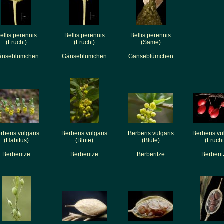
ellis perennis
Bellis perennis
Bellis perennis
(Frucht)
(Frucht)
(Same)
änseblümchen
Gänseblümchen
Gänseblümchen
rberis vulgaris
Berberis vulgaris
Berberis vulgaris
Berberis vu
(Habitus)
(Blüte)
(Blüte)
(Frucht
Berberitze
Berberitze
Berberitze
Berberit