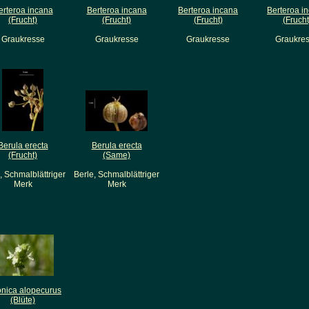
erteroa incana
Berteroa incana
Berteroa incana
Berteroa i
(Frucht)
(Frucht)
(Frucht)
(Frucht
Graukresse
Graukresse
Graukresse
Graukre
Berula erecta
Berula erecta
(Frucht)
(Same)
, Schmalblättriger
Berle, Schmalblättriger
Merk
Merk
onica alopecurus
(Blüte)